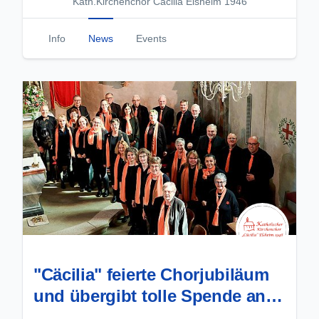
Kath.Kirchenchor Cäcilia Elsheim 1946
Info
News
Events
"Cäcilia" feierte Chorjubiläum
und übergibt tolle Spende an
die Gemeinde