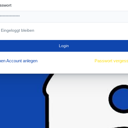
sswort
Eingeloggt bleiben
Login
nen Account anlegen
Passwort verges