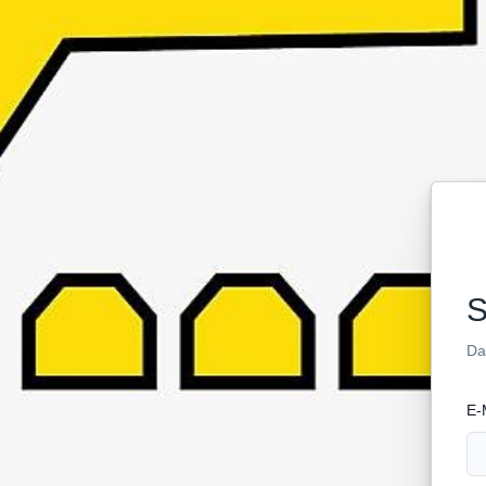
S
Da
E-