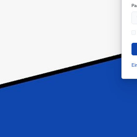
Pa
Ei