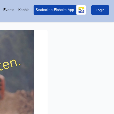
Events
Kanäle
Stadecken-Elsheim App
Login